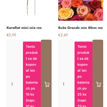
Karafiat mini mix rez
Ruža Grande mix 40cm rez
€0,99
€2,49
Tento
Tento
produk
produk
t sa dá
t sa dá
kupov
kupov
ať len
ať len
po
po
balenia
balenia
ch po
ch po
10 ks
25 ks
(napr.
(napr.
10 ks,
25 ks,