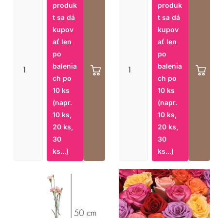
produk
produk
t sa dá
t sa dá
kupov
kupov
ať len
ať len
po
po
balenia
balenia
ch po
ch po
10 ks
10 ks
(napr.
(napr.
10 ks,
10 ks,
20 ks,
20 ks,
30
30
ks...)
ks...)