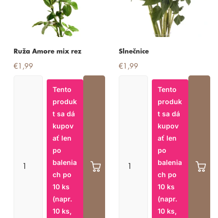
Ruža Amore mix rez
Slnečnice
€1,99
€1,99
Tento
Tento
produk
produk
t sa dá
t sa dá
kupov
kupov
ať len
ať len
po
po
balenia
balenia
ch po
ch po
10 ks
10 ks
(napr.
(napr.
10 ks,
10 ks,