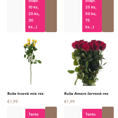
(napr.
(napr.
10 ks,
25 ks,
20 ks,
50 ks,
30
75
ks...)
ks...)
Ruža trsová mix rez
Ruža Amore červená rez
€1,99
€1,99
Tento
Tento