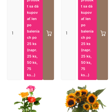
t sa dá
t sa dá
kupov
kupov
ať len
ať len
po
po
balenia
balenia
ch po
ch po
25 ks
25 ks
(napr.
(napr.
25 ks,
25 ks,
50 ks,
50 ks,
75
75
ks...)
ks...)