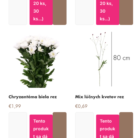
20 ks,
20 ks,
30
30
ks...)
ks...)
Chryzantéma biela rez
Mix lúčnych kvetov rez
€1,99
€0,69
Tento
Tento
produk
produk
t sa dá
t sa dá