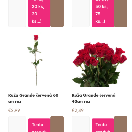
20 ks,
50 ks,
30
75
ks...)
ks...)
Ruža Grande červená 60
Ruža Grande červená
cm rez
40cm rez
€2,99
€2,49
Tento
Tento
produk
produk