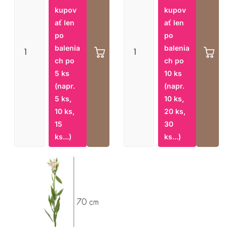
kupov
kupov
ať len
ať len
po
po
balenia
balenia
ch po
ch po
5 ks
10 ks
(napr.
(napr.
5 ks,
10 ks,
10 ks,
20 ks,
15
30
ks...)
ks...)