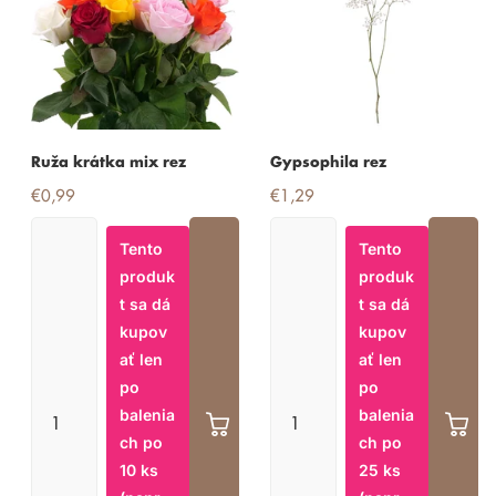
Ruža krátka mix rez
Gypsophila rez
€0,99
€1,29
Tento
Tento
produk
produk
t sa dá
t sa dá
kupov
kupov
ať len
ať len
po
po
balenia
balenia
ch po
ch po
10 ks
25 ks