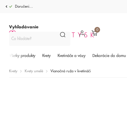
Doručenie po celej SR od 4,99€
Vyhľadávanie
0
Všetky produkty
Kvety
Kvetináče a vázy
Dekorácie do domu
Kvety
Kvety umelé
Vianočná ruža v kvetináči