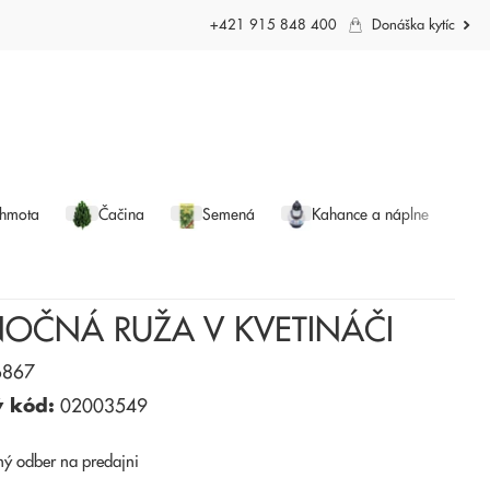
+421 915 848 400
Donáška kytíc
 hmota
Čačina
Semená
Kahance a náplne
NOČNÁ RUŽA V KVETINÁČI
867
ý kód:
02003549
ný odber
na predajni