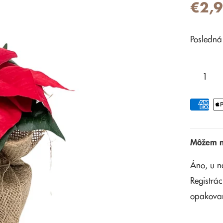
€2,
Posledná
Môžem na
Áno, u n
Registrác
opakova