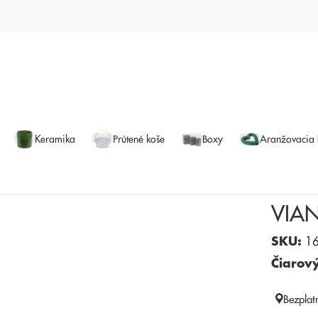
Keramika
Prútené koše
Boxy
Aranžovacia
VIA
SKU:
16
Čiarov
Bezplat