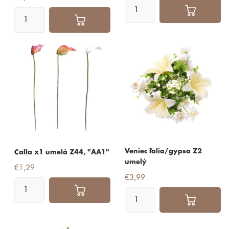
Veniec ľalia/gypsa Z2
Calla x1 umelá Z44, "AA1"
umelý
€1,29
€3,99