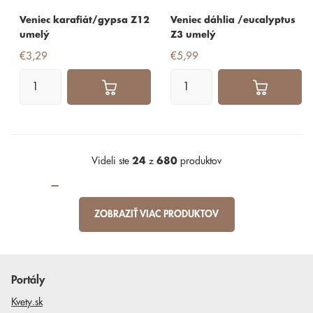
Veniec karafiát/gypsa Z12
Veniec dáhlia /eucalyptus
umelý
Z3 umelý
€3,29
€5,99
Videli ste
24
z
680
produktov
ZOBRAZIŤ VIAC PRODUKTOV
Portály
Kvety.sk