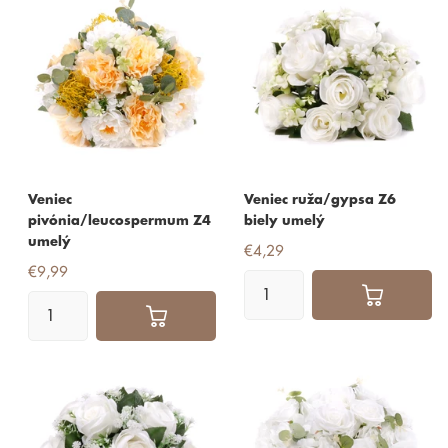
Veniec
Veniec ruža/gypsa Z6
pivónia/leucospermum Z4
biely umelý
umelý
€4,29
€9,99