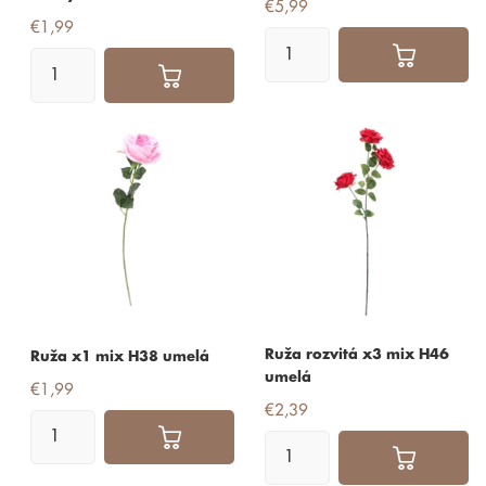
€5,99
€1,99
Ruža rozvitá x3 mix H46
Ruža x1 mix H38 umelá
umelá
€1,99
€2,39