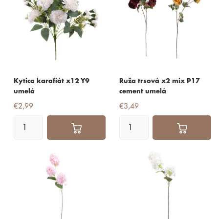
Kytica karafiát x12 Y9
Ruža trsová x2 mix P17
umelá
cement umelá
€2,99
€3,49