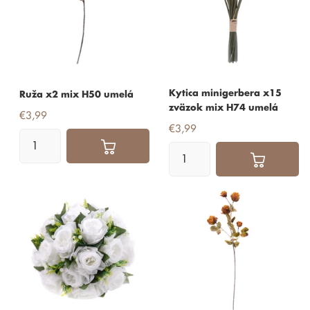
Kytica minigerbera x15
Ruža x2 mix H50 umelá
zväzok mix H74 umelá
€3,99
€3,99