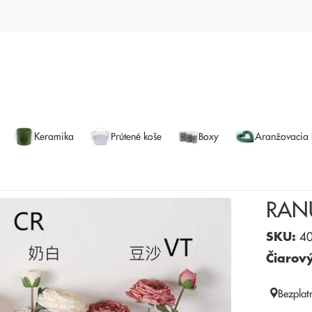
Keramika
Prútené koše
Boxy
Aranžovacia
RAN
SKU:
40
Čiarov
Bezplat