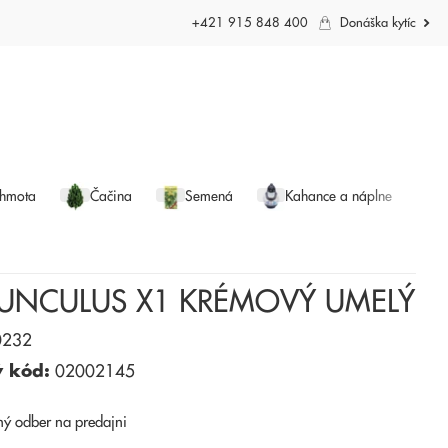
+421 915 848 400
Donáška kytíc
 hmota
Čačina
Semená
Kahance a náplne
UNCULUS X1 KRÉMOVÝ UMELÝ
232
ý kód:
02002145
ný odber
na predajni