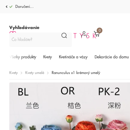
Doručenie po celej SR od 4,99€
Vyhľadávanie
0
Všetky produkty
Kvety
Kvetináče a vázy
Dekorácie do domu
Kvety
Kvety umelé
Ranunculus x1 krémový umelý