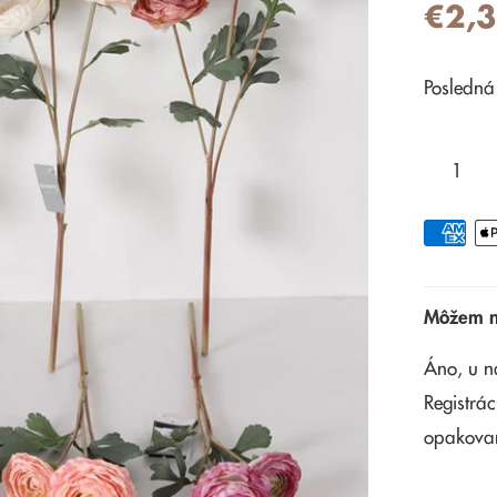
€2,
Posledná
Môžem na
Áno, u n
Registrác
opakova