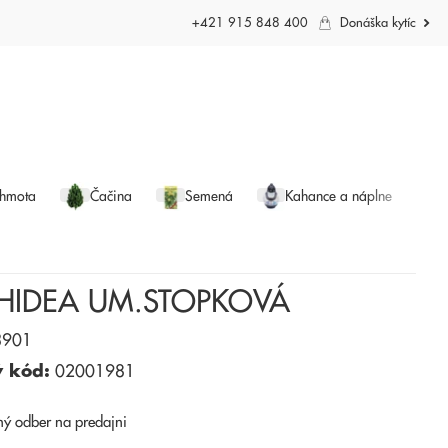
+421 915 848 400
Donáška kytíc
 hmota
Čačina
Semená
Kahance a náplne
HIDEA UM.STOPKOVÁ
901
ý kód:
02001981
ný odber
na predajni