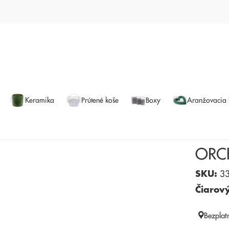
Keramika
Prútené koše
Boxy
Aranžovacia
ORC
SKU:
33
Čiarov
Bezplat