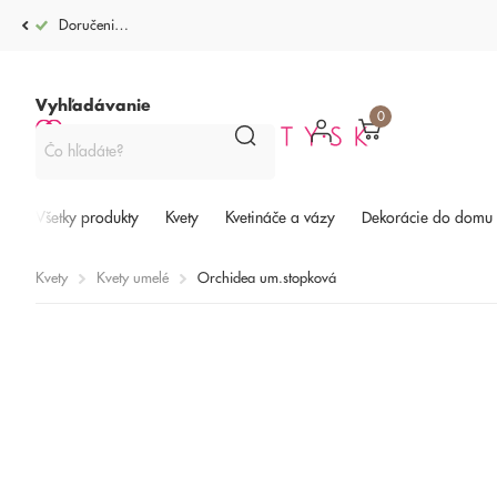
Doručenie po celej SR od 4,99€
Vyhľadávanie
0
Všetky produkty
Kvety
Kvetináče a vázy
Dekorácie do domu
Kvety
Kvety umelé
Orchidea um.stopková