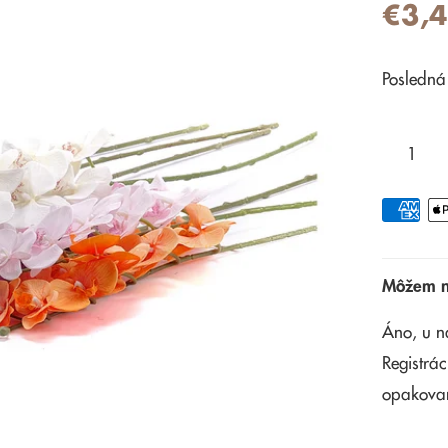
€3,
Posledná
Môžem na
Áno, u n
Registrác
opakova