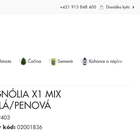
+421 915 848 400
Donáška kytíc
 hmota
Čačina
Semená
Kahance a náplne
NÓLIA X1 MIX
LÁ/PENOVÁ
403
ý kód:
02001836