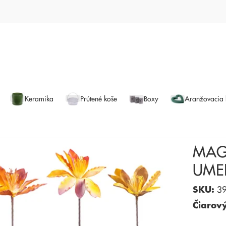
Keramika
Prútené koše
Boxy
Aranžovacia
MAG
UME
SKU:
39
Čiarov