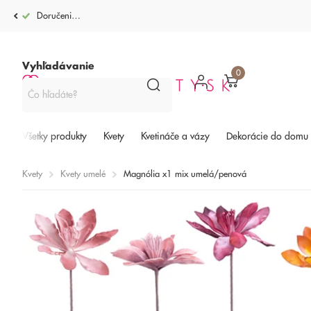
Doručenie po celej SR od 4,99€
Vyhľadávanie
0
Všetky produkty
Kvety
Kvetináče a vázy
Dekorácie do domu
Kvety
Kvety umelé
Magnólia x1 mix umelá/penová