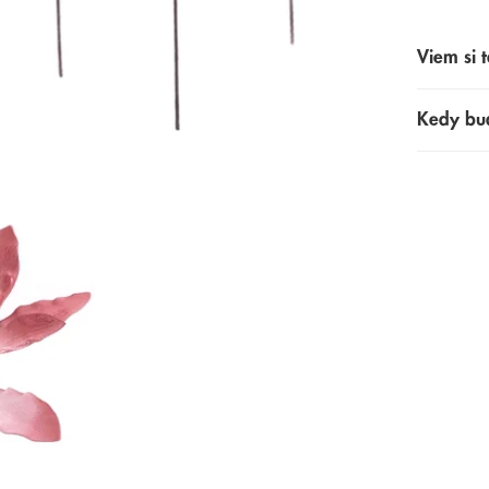
Viem si t
Kedy bu