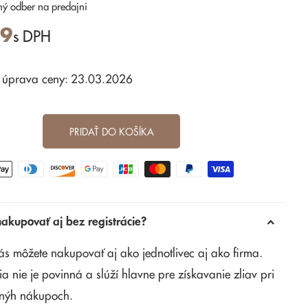
ný odber
na predajni
99
s DPH
 úprava ceny: 23.03.2026
PRIDAŤ DO KOŠÍKA
kupovať aj bez registrácie?
ás môžete nakupovať aj ako jednotlivec aj ako firma.
ia nie je povinná a slúží hlavne pre získavanie zliav pri
nýh nákupoch.