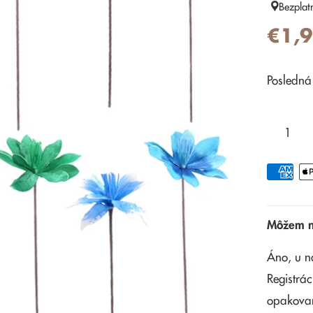
Bezplat
€1,
Posledná
Môžem na
Áno, u n
Registrác
opakova