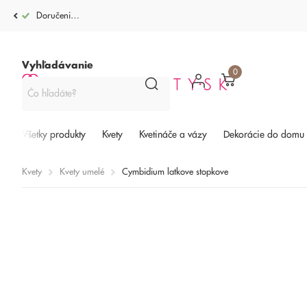
Doručenie po celej SR od 4,99€
Vyhľadávanie
0
Všetky produkty
Kvety
Kvetináče a vázy
Dekorácie do domu
Kvety
Kvety umelé
Cymbidium latkove stopkove