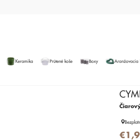
Keramika
Prútené koše
Boxy
Aranžovacia
CYM
Čiarov
Bezplat
€1,