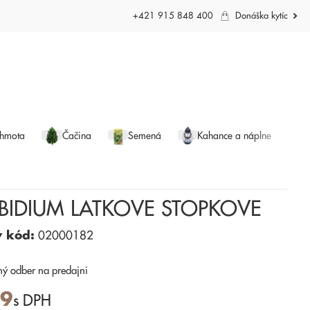
+421 915 848 400
Donáška kytíc
 hmota
Čačina
Semená
Kahance a náplne
BIDIUM LATKOVE STOPKOVE
ý kód:
02000182
ný odber
na predajni
99
s DPH