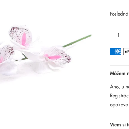
Posledná
Môžem na
Áno, u n
Registrác
opakova
Viem si t