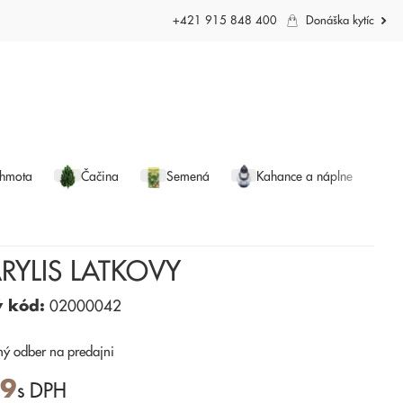
+421 915 848 400
Donáška kytíc
 hmota
Čačina
Semená
Kahance a náplne
RYLIS LATKOVY
ý kód:
02000042
ný odber
na predajni
69
s DPH