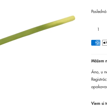
Posledná
Môžem na
Áno, u n
Registrác
opakova
Viem si t