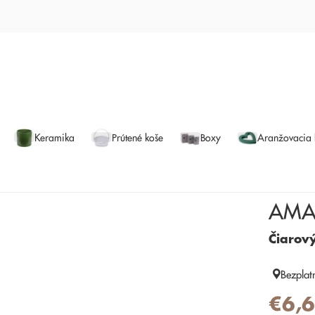
Keramika
Prútené koše
Boxy
Aranžovacia
AMA
Čiarov
Bezplat
€6,