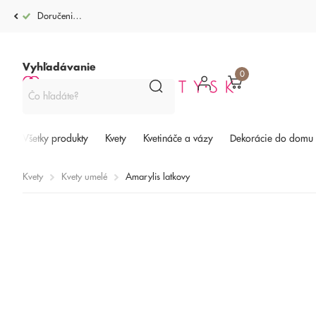
Doručenie po celej SR od 4,99€
Vyhľadávanie
0
Všetky produkty
Kvety
Kvetináče a vázy
Dekorácie do domu
Kvety
Kvety umelé
Amarylis latkovy