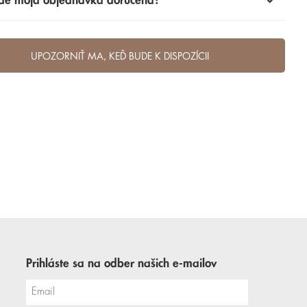
de moja objednávka doručená?
UPOZORNIŤ MA, KEĎ BUDE K DISPOZÍCII
Prihláste sa na odber našich e-mailov