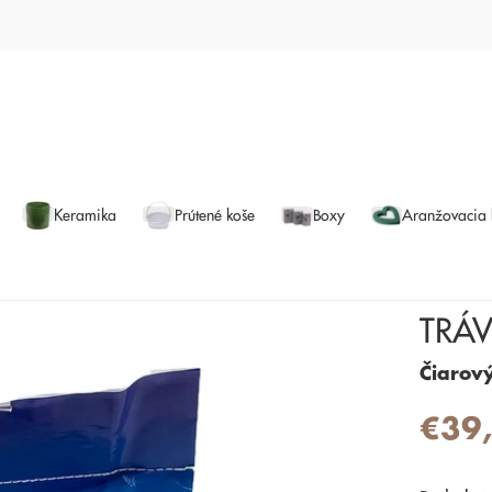
Keramika
Prútené koše
Boxy
Aranžovacia
TRÁ
Čiarov
€39