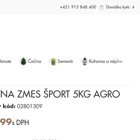
+421 915 848 400
Donáška kytíc
 hmota
Čačina
Semená
Kahance a náplne
VNA ZMES ŠPORT 5KG AGRO
ý kód:
02801309
,99
s DPH