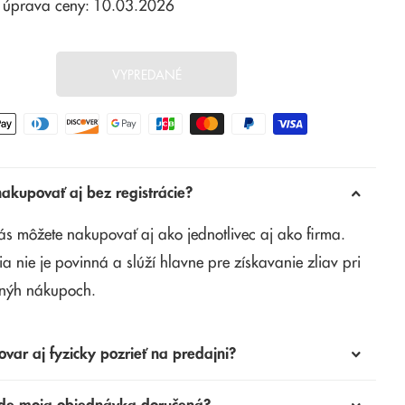
 úprava ceny: 10.03.2026
VYPREDANÉ
kupovať aj bez registrácie?
ás môžete nakupovať aj ako jednotlivec aj ako firma.
ia nie je povinná a slúží hlavne pre získavanie zliav pri
nýh nákupoch.
ovar aj fyzicky pozrieť na predajni?