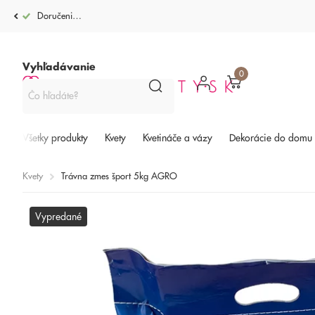
Doručenie po celej SR od 4,99€
Vyhľadávanie
0
Všetky produkty
Kvety
Kvetináče a vázy
Dekorácie do domu
Kvety
Trávna zmes šport 5kg AGRO
Vypredané