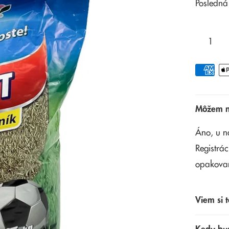
Posledná
Môžem na
Áno, u n
Registrác
opakova
Viem si t