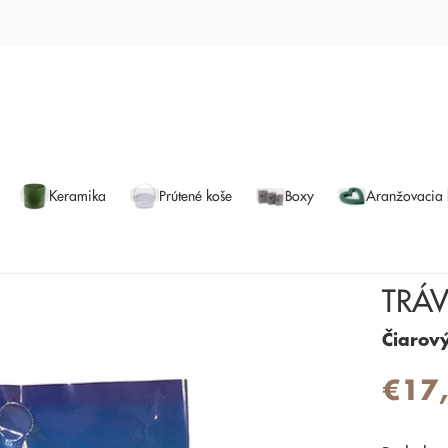
Keramika
Prútené koše
Boxy
Aranžovacia
TRÁ
Čiarov
€17