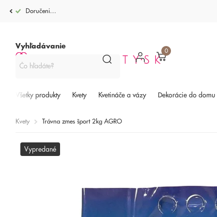
Doručenie po celej SR od 4,99€
Vyhľadávanie
0
Všetky produkty
Kvety
Kvetináče a vázy
Dekorácie do domu
Kvety
Trávna zmes šport 2kg AGRO
Vypredané