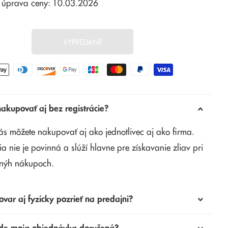
 úprava ceny: 10.03.2026
VYPREDANÉ
kupovať aj bez registrácie?
ás môžete nakupovať aj ako jednotlivec aj ako firma.
ia nie je povinná a slúží hlavne pre získavanie zliav pri
nýh nákupoch.
ovar aj fyzicky pozrieť na predajni?