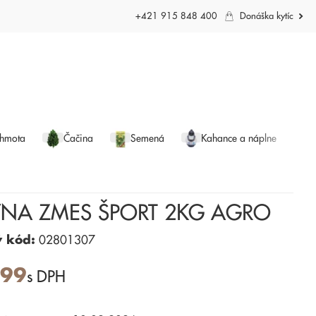
+421 915 848 400
Donáška kytíc
 hmota
Čačina
Semená
Kahance a náplne
VNA ZMES ŠPORT 2KG AGRO
ý kód:
02801307
,99
s DPH