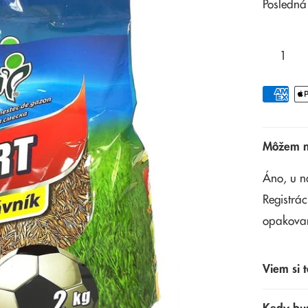
Posledná
Môžem na
Áno, u n
Registrác
opakova
Viem si t