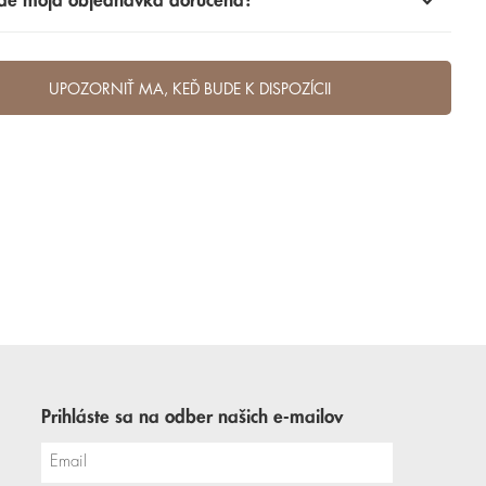
de moja objednávka doručená?
UPOZORNIŤ MA, KEĎ BUDE K DISPOZÍCII
Prihláste sa na odber našich e-mailov