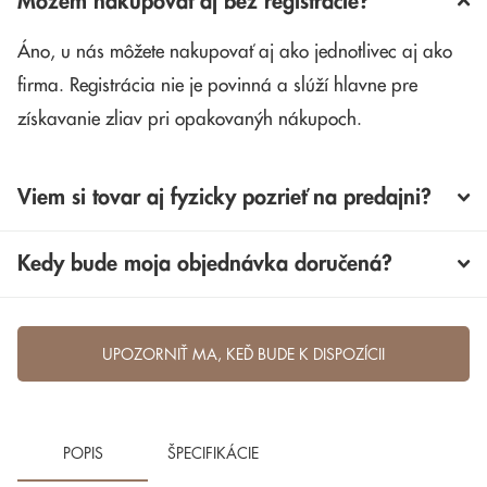
Môžem nakupovať aj bez registrácie?
Áno, u nás môžete nakupovať aj ako jednotlivec aj ako
firma. Registrácia nie je povinná a slúží hlavne pre
získavanie zliav pri opakovanýh nákupoch.
Viem si tovar aj fyzicky pozrieť na predajni?
Kedy bude moja objednávka doručená?
UPOZORNIŤ MA, KEĎ BUDE K DISPOZÍCII
POPIS
ŠPECIFIKÁCIE