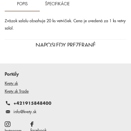
POPIS
ŠPECIFIKÁCIE
Zväzok salalu obsahuje 20 ks vetvičiek. Cena je uvedená za 1 ks vetvy
salal.
NAPOSLEDY PREZERANÉ
Portály
Kvety.sk
Kvety.sk Trade
+421915848400
info@kvety.sk
facebook
Instagram