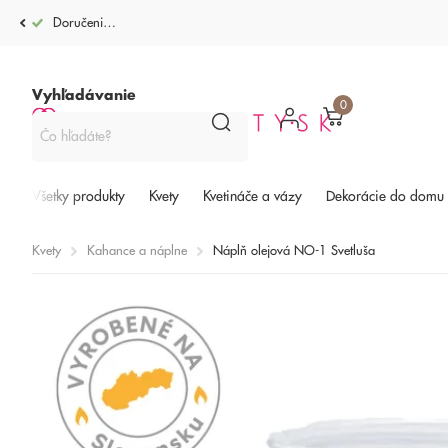
Doručenie po celej SR od 4,99€
Vyhľadávanie
0
Všetky produkty
Kvety
Kvetináče a vázy
Dekorácie do domu
Kvety
Kahance a náplne
Náplň olejová NO-1 Svetluša