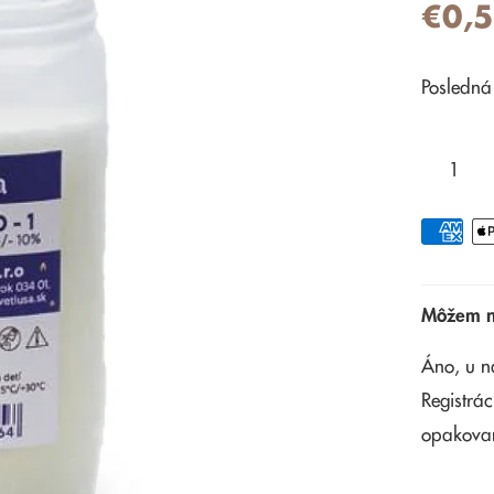
€0,
Posledná
Môžem na
Áno, u n
Registrác
opakova