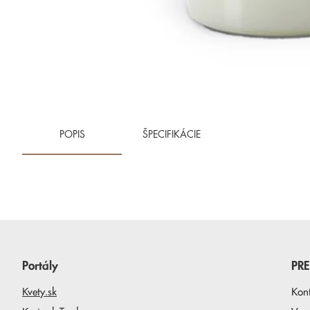
POPIS
ŠPECIFIKÁCIE
Portály
PR
Kvety.sk
Kon