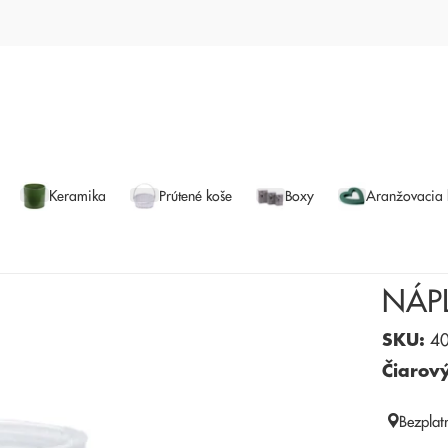
Keramika
Prútené koše
Boxy
Aranžovacia
NÁP
SKU:
40
Čiarov
Bezplat