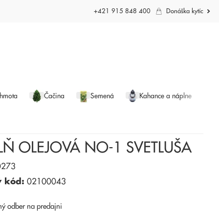
+421 915 848 400
Donáška kytíc
 hmota
Čačina
Semená
Kahance a náplne
LŇ OLEJOVÁ NO-1 SVETLUŠA
273
ý kód:
02100043
ný odber
na predajni