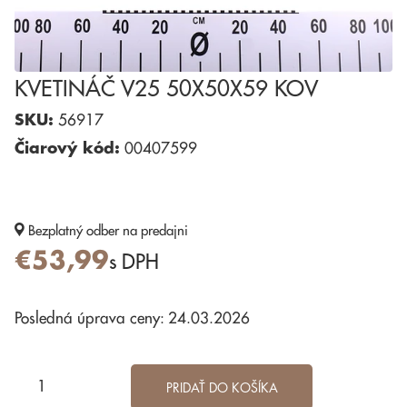
KVETINÁČ V25 50X50X59 KOV
SKU:
56917
Čiarový kód:
00407599
Bezplatný odber
na predajni
€53,99
s DPH
Posledná úprava ceny: 24.03.2026
PRIDAŤ DO KOŠÍKA