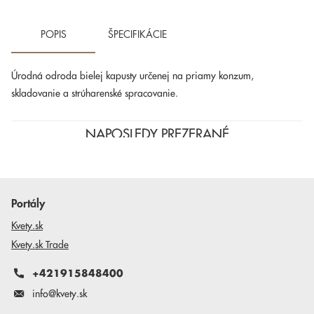
POPIS
ŠPECIFIKÁCIE
Úrodná odroda bielej kapusty určenej na priamy konzum,
skladovanie a strúharenské spracovanie.
NAPOSLEDY PREZERANÉ
Portály
Kvety.sk
Kvety.sk Trade
+421915848400
info@kvety.sk