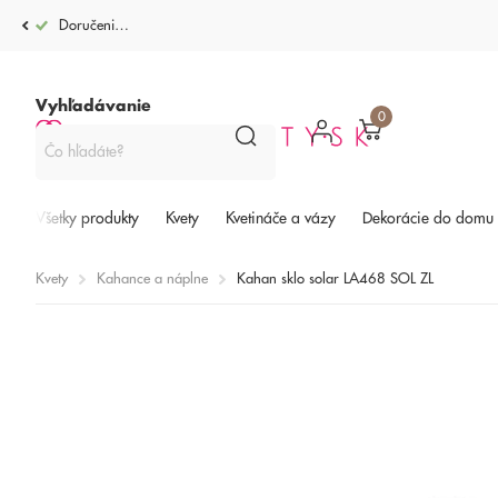
Doručenie po celej SR od 4,99€
Vyhľadávanie
0
Všetky produkty
Kvety
Kvetináče a vázy
Dekorácie do domu
Kvety
Kahance a náplne
Kahan sklo solar LA468 SOL ZL