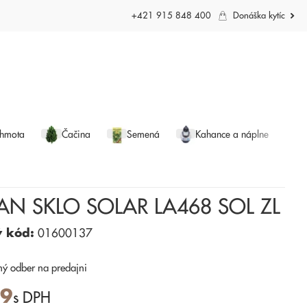
+421 915 848 400
Donáška kytíc
 hmota
Čačina
Semená
Kahance a náplne
N SKLO SOLAR LA468 SOL ZL
ý kód:
01600137
ný odber
na predajni
49
s DPH