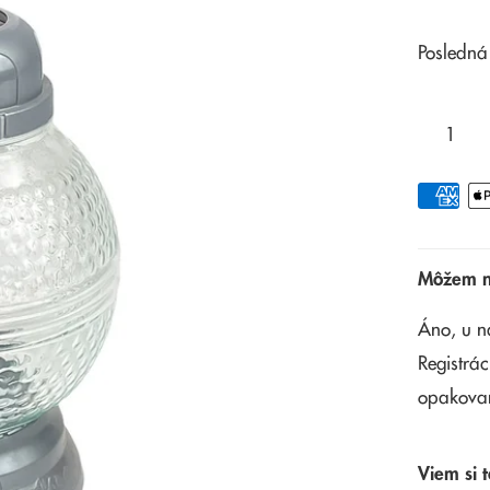
Posledná
Môžem na
Áno, u n
Registrác
opakova
Viem si t