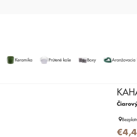
Keramika
Prútené koše
Boxy
Aranžovacia
KAHA
Čiarov
Bezplat
€4,