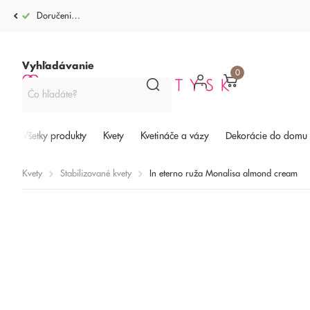
Doručenie po celej SR od 4,99€
Vyhľadávanie
0
Všetky produkty
Kvety
Kvetináče a vázy
Dekorácie do domu
Kvety
Stabilizované kvety
In eterno ruža Monalisa almond cream