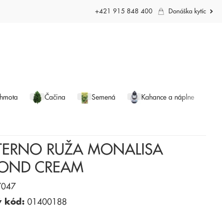
+421 915 848 400
Donáška kytíc
 hmota
Čačina
Semená
Kahance a náplne
ETERNO RUŽA MONALISA
OND CREAM
047
ý kód:
01400188