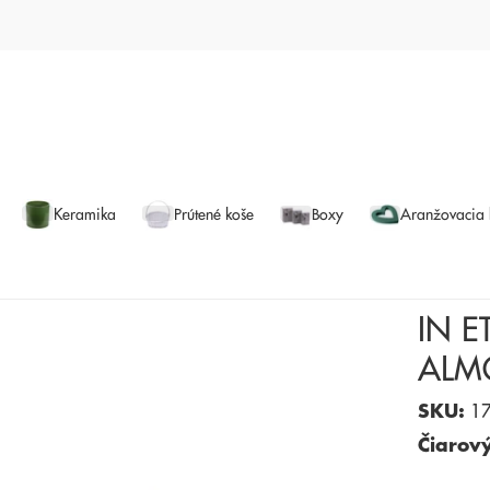
Keramika
Prútené koše
Boxy
Aranžovacia
IN 
ALM
SKU:
17
Čiarov