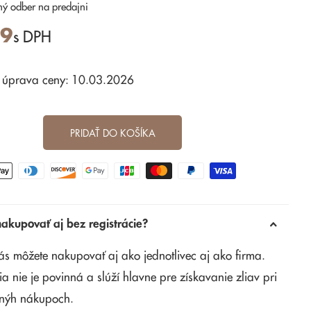
ný odber
na predajni
99
s DPH
 úprava ceny: 10.03.2026
PRIDAŤ DO KOŠÍKA
kupovať aj bez registrácie?
ás môžete nakupovať aj ako jednotlivec aj ako firma.
ia nie je povinná a slúží hlavne pre získavanie zliav pri
nýh nákupoch.