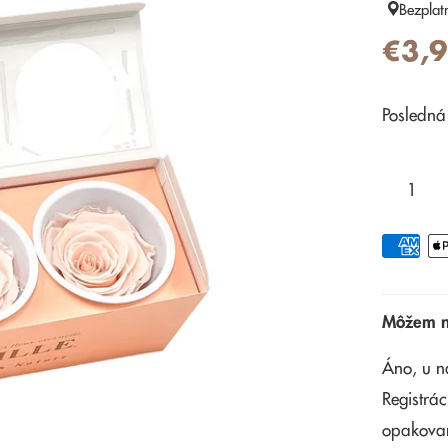
Bezplat
€3,
Posledná
Môžem na
Áno, u n
Registrác
opakova