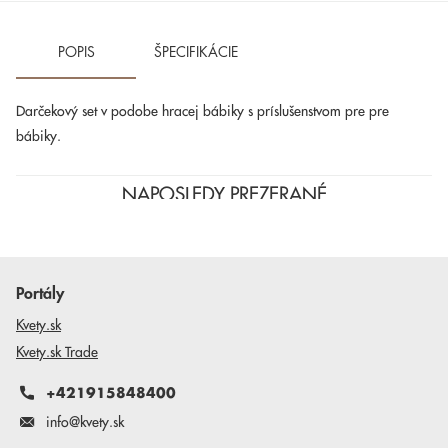
POPIS
ŠPECIFIKÁCIE
Darčekový set v podobe hracej bábiky s príslušenstvom pre pre
bábiky.
NAPOSLEDY PREZERANÉ
Portály
Kvety.sk
Kvety.sk Trade
+421915848400
info@kvety.sk