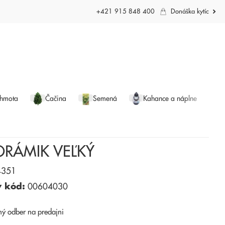
+421 915 848 400
Donáška kytíc
 hmota
Čačina
Semená
Kahance a náplne
ORÁMIK VEĽKÝ
351
ý kód:
00604030
ný odber
na predajni