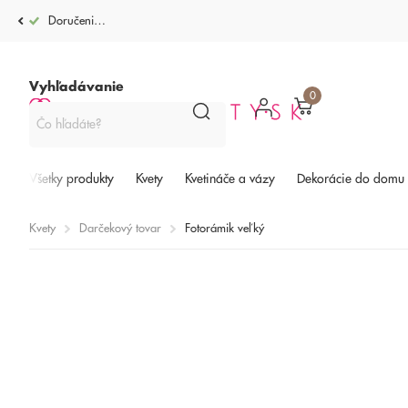
Doručenie po celej SR od 4,99€
Vyhľadávanie
0
Všetky produkty
Kvety
Kvetináče a vázy
Dekorácie do domu
Kvety
Darčekový tovar
Fotorámik veľký