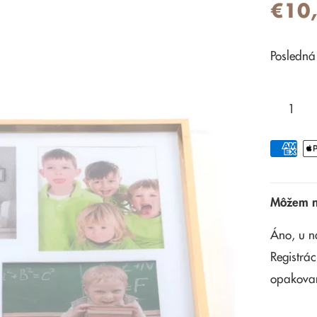
€10
Posledná
Môžem na
Áno, u n
Registrác
opakova