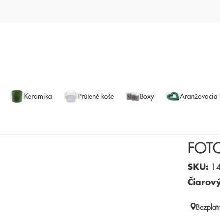
Keramika
Prútené koše
Boxy
Aranžovacia
FOT
SKU:
14
Čiarov
Bezplat