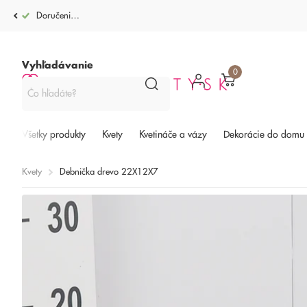
Doručenie po celej SR od 4,99€
Vyhľadávanie
0
Všetky produkty
Kvety
Kvetináče a vázy
Dekorácie do domu
Kvety
Debnička drevo 22X12X7