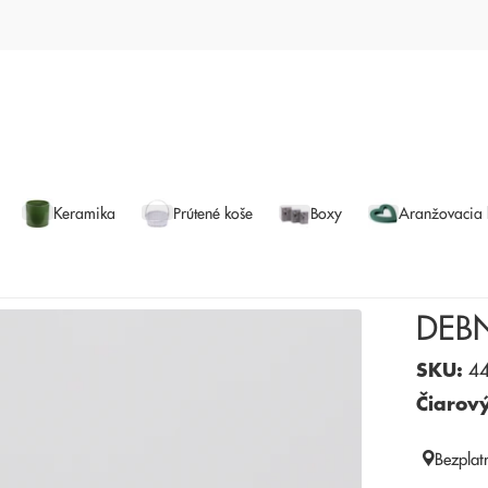
Keramika
Prútené koše
Boxy
Aranžovacia
DEB
SKU:
44
Čiarov
Bezplat