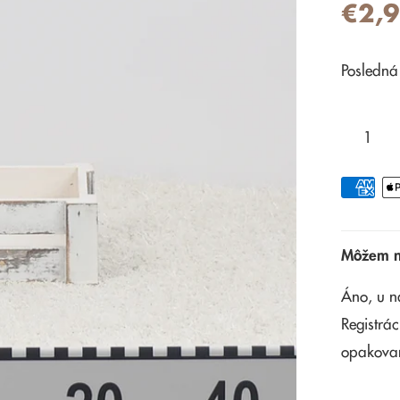
€2,
Posledná
Môžem na
Áno, u n
Registrác
opakova