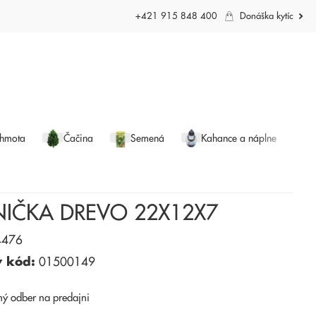
+421 915 848 400
Donáška kytíc
 hmota
Čačina
Semená
Kahance a náplne
NIČKA DREVO 22X12X7
476
ý kód:
01500149
ný odber
na predajni