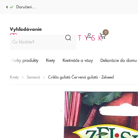
Doručenie po celej SR od 4,99€
Vyhľadávanie
0
Všetky produkty
Kvety
Kvetináče a vázy
Dekorácie do domu
Kvety
Semená
Cvikla guľatá Červená guľatá - Zelseed