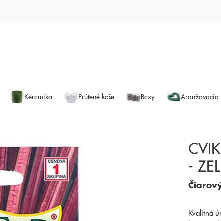
Keramika
Prútené koše
Boxy
Aranžovacia
CVI
- ZE
Čiarov
Kvalitná ú