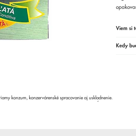
opakova
Viem si t
Kedy bu
priamy konzum, konzervárenské spracovanie aj uskladnenie.
NAPOSLEDY PREZERANÉ