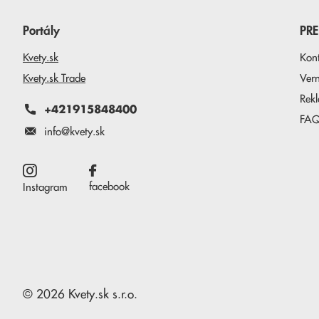
Portály
PR
Kvety.sk
Kon
Kvety.sk Trade
Ver
Rek
+421915848400
FA
info@kvety.sk
facebook
Instagram
©
2026
Kvety.sk
s.r.o.