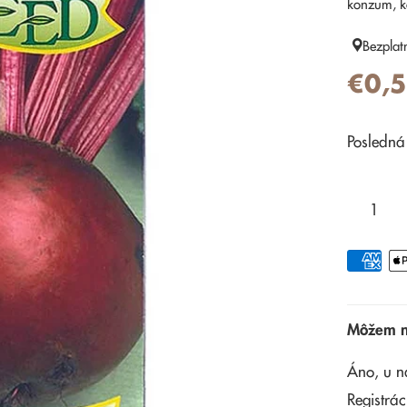
konzum, k
Bezplat
€0,
Posledná
Môžem na
Áno, u n
Registrác