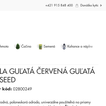
+421 915 848 400
Donáška kytíc
 hmota
Čačina
Semená
Kahance a náplne
KLA GUĽATÁ ČERVENÁ GUĽATÁ
LSEED
ý kód:
02800249
rodná, poloneskorá odroda, univerzálne použiteľná na priamy