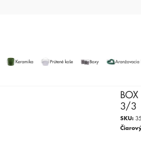
Keramika
Prútené koše
Boxy
Aranžovacia
BOX 
3/3
SKU:
35
Čiarov