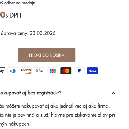
ný odber
na predajni
00
s DPH
 úprava ceny: 23.03.2026
PRIDAŤ DO KOŠÍKA
kupovať aj bez registrácie?
ás môžete nakupovať aj ako jednotlivec aj ako firma.
ia nie je povinná a slúží hlavne pre získavanie zliav pri
nýh nákupoch.