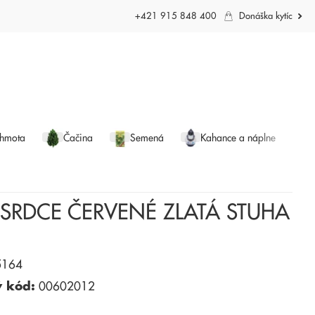
+421 915 848 400
Donáška kytíc
 hmota
Čačina
Semená
Kahance a náplne
SRDCE ČERVENÉ ZLATÁ STUHA
164
ý kód:
00602012