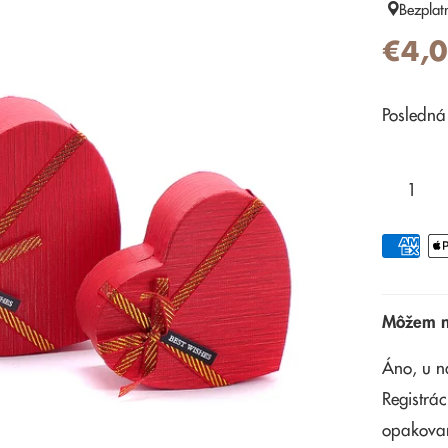
Bezplat
€4,
Posledná
Môžem na
Áno, u n
Registrác
opakova