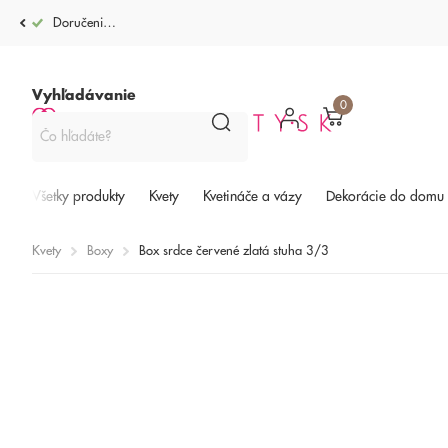
Doručenie po celej SR od 4,99€
Vyhľadávanie
0
Všetky produkty
Kvety
Kvetináče a vázy
Dekorácie do domu
Kvety
Boxy
Box srdce červené zlatá stuha 3/3