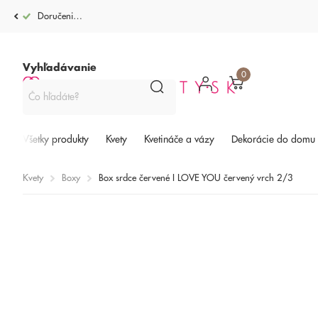
Doručenie po celej SR od 4,99€
Vyhľadávanie
0
Všetky produkty
Kvety
Kvetináče a vázy
Dekorácie do domu
Kvety
Boxy
Box srdce červené I LOVE YOU červený vrch 2/3