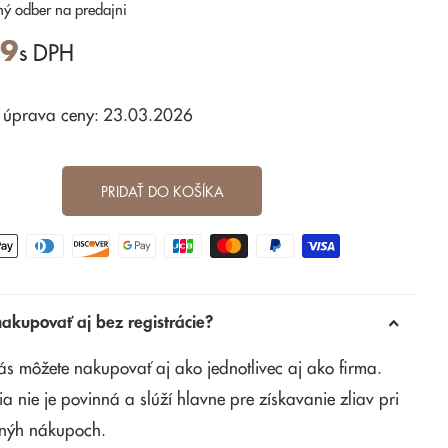
ný odber
na predajni
99
s DPH
 úprava ceny: 23.03.2026
PRIDAŤ DO KOŠÍKA
kupovať aj bez registrácie?
ás môžete nakupovať aj ako jednotlivec aj ako firma.
ia nie je povinná a slúží hlavne pre získavanie zliav pri
nýh nákupoch.