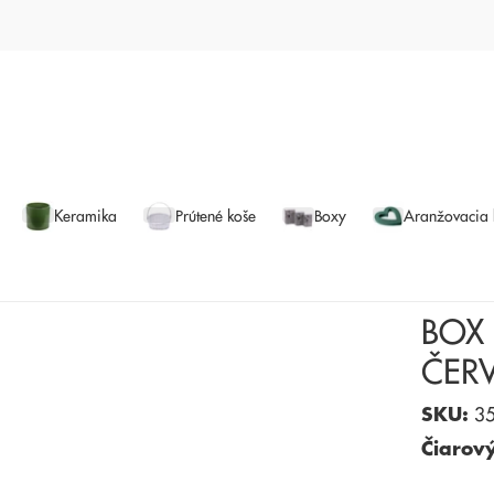
Keramika
Prútené koše
Boxy
Aranžovacia
BOX 
ČER
SKU:
35
Čiarov