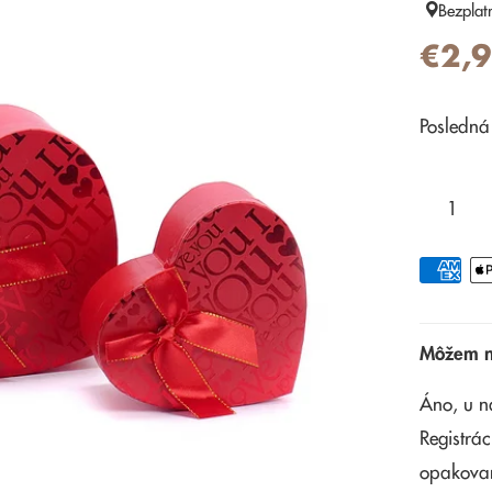
Bezplat
€2,
Posledná
Môžem na
Áno, u n
Registrác
opakova