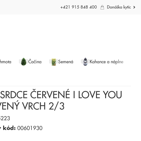
+421 915 848 400
Donáška kytíc
 hmota
Čačina
Semená
Kahance a náplne
SRDCE ČERVENÉ I LOVE YOU
VENÝ VRCH 2/3
223
ý kód:
00601930