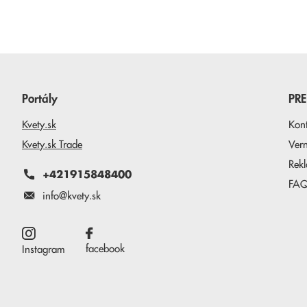
Portály
PR
Kvety.sk
Kon
Kvety.sk Trade
Ver
Rek
+421915848400
FA
info@kvety.sk
facebook
Instagram