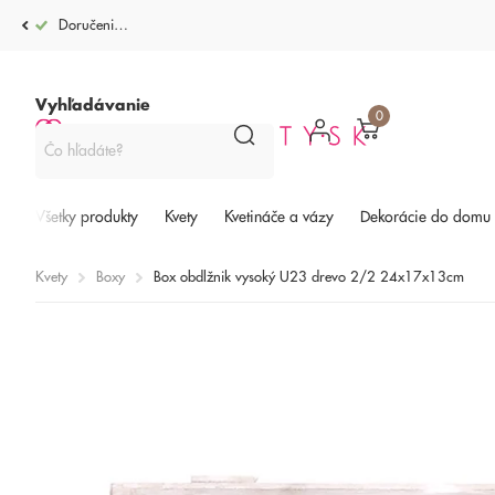
Doručenie po celej SR od 4,99€
Vyhľadávanie
0
Všetky produkty
Kvety
Kvetináče a vázy
Dekorácie do domu
Kvety
Boxy
Box obdlžnik vysoký U23 drevo 2/2 24x17x13cm