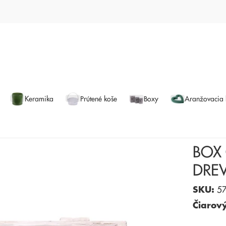
Keramika
Prútené koše
Boxy
Aranžovacia
BOX
DRE
SKU:
57
Čiarov