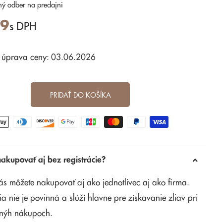
ný odber
na predajni
19
s DPH
 úprava ceny: 03.06.2026
PRIDAŤ DO KOŠÍKA
kupovať aj bez registrácie?
ás môžete nakupovať aj ako jednotlivec aj ako firma.
ia nie je povinná a slúží hlavne pre získavanie zliav pri
nýh nákupoch.