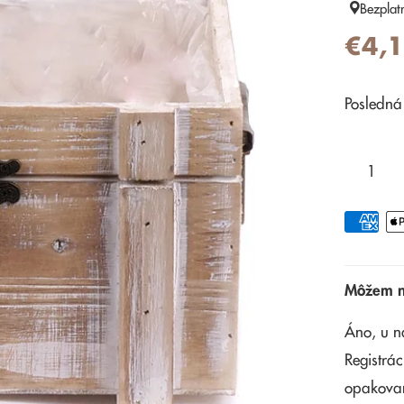
Bezplat
€4,
Posledná
Môžem na
Áno, u n
Registrác
opakova