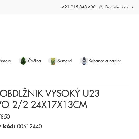
+421 915 848 400
Donáška kytíc
 hmota
Čačina
Semená
Kahance a náplne
 OBDLŽNIK VYSOKÝ U23
VO 2/2 24X17X13CM
850
ý kód:
00612440