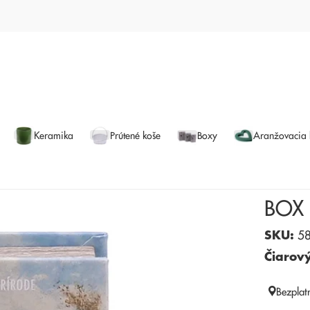
Keramika
Prútené koše
Boxy
Aranžovacia
BOX
SKU:
58
Čiarov
Bezplat