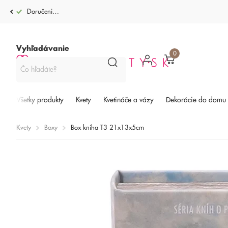
Doručenie po celej SR od 4,99€
Vyhľadávanie
0
Všetky produkty
Kvety
Kvetináče a vázy
Dekorácie do domu
Kvety
Boxy
Box kniha T3 21x13x5cm