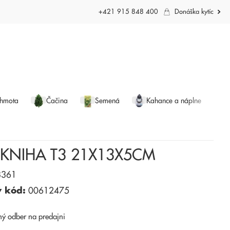
+421 915 848 400
Donáška kytíc
 hmota
Čačina
Semená
Kahance a náplne
 KNIHA T3 21X13X5CM
361
ý kód:
00612475
ný odber
na predajni