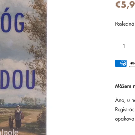
€5,
Posledná
Môžem na
Áno, u n
Registrác
opakova