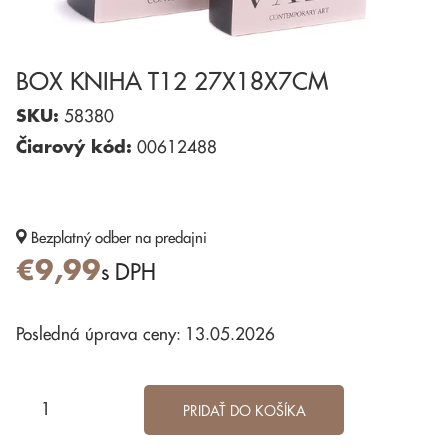
BOX KNIHA T12 27X18X7CM
SKU:
58380
Čiarový kód:
00612488
Bezplatný odber
na predajni
€9,99
s DPH
Posledná úprava ceny: 13.05.2026
PRIDAŤ DO KOŠÍKA